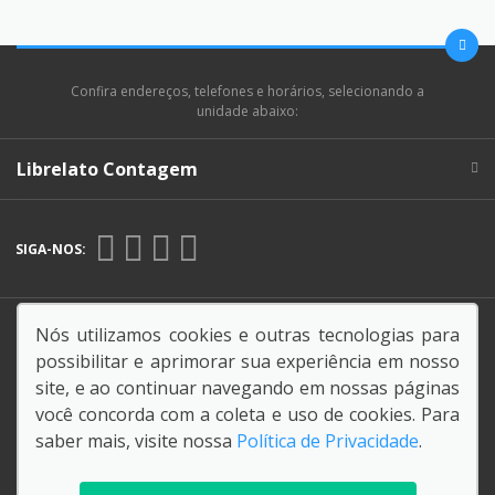
Confira endereços, telefones e horários, selecionando a
unidade abaixo:
Librelato Contagem
SIGA-NOS:
Endereço Matriz:
BR-381, km 493, 1100 -
Nós utilizamos cookies e outras tecnologias para
Inconfidentes - Contagem CEP: 32260-530-MG
possibilitar e aprimorar sua experiência em nosso
site, e ao continuar navegando em nossas páginas
você concorda com a coleta e uso de cookies. Para
saber mais, visite nossa
Política de Privacidade
.
© Copyright 2026