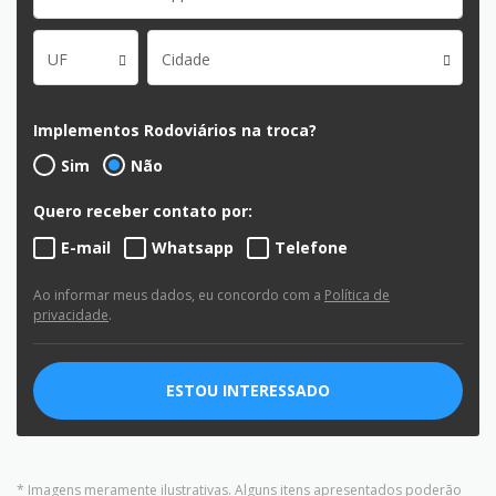
UF
Cidade
Implementos Rodoviários na troca?
Sim
Não
Quero receber contato por:
E-mail
Whatsapp
Telefone
Ao informar meus dados, eu concordo com a
Política de
privacidade
.
ESTOU INTERESSADO
* Imagens meramente ilustrativas. Alguns itens apresentados poderão