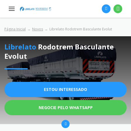
Página Inicial
Novos
Librelato Rodotrem Basculante Evolut
Librelato
Rodotrem Basculante
Evolut
ESTOU INTERESSADO
NEGOCIE PELO WHATSAPP