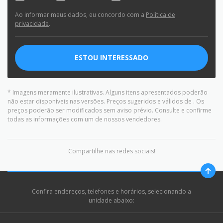
Ao informar meus dados, eu concordo com a
Política de
privacidade
.
ESTOU INTERESSADO
* Imagens meramente ilustrativas. Alguns itens apresentados poderão
não estar disponíveis nas versões. Preços sugeridos e válidos de
. Os
preços poderão ser modificados sem aviso prévio. Consulte e confirme
todas as informações com um de nossos vendedores.
Compartilhe nas redes sociais!
Confira endereços, telefones e horários, selecionando a
unidade abaixo: